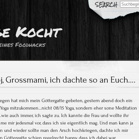
Search
for:
ge Kocht
eines Foodhacks
j, Grossmami, ich dachte so an Euch….
egen hat mich mein Göttergatte gebeten, gestern abend doch ein
s Yoga mitzukommen…nicht 08/15 Yoga, sondern eher sone Meditation
ie auch immer, ich sagte zu. Ich kannte die Frau und wollte ihr
me mir jedesmal vor, dass ich sie eigentlich mag. Und man kann ja
in und wieder sollte man den Arsch hochkriegen, dachte ich mir
in Göttergatte schien regelrecht happy, dass ich dabei war.