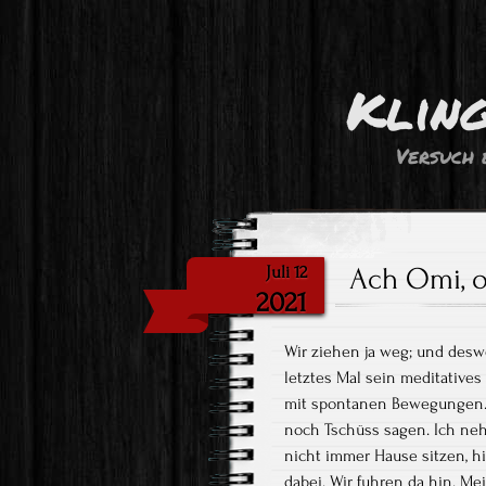
Klin
Versuch 
Ach Omi, o
Juli 12
2021
Wir ziehen ja weg; und desw
letztes Mal sein meditative
mit spontanen Bewegungen..w
noch Tschüss sagen. Ich neh
nicht immer Hause sitzen, h
dabei. Wir fuhren da hin. Me