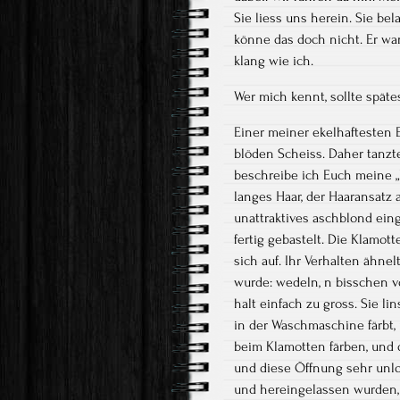
Sie liess uns herein. Sie bel
könne das doch nicht. Er wan
klang wie ich.
Wer mich kennt, sollte späte
Einer meiner ekelhaftesten Ei
blöden Scheiss. Daher tanzt
beschreibe ich Euch meine „Ko
langes Haar, der Haaransatz a
unattraktives aschblond einge
fertig gebastelt. Die Klamott
sich auf. Ihr Verhalten ähn
wurde: wedeln, n bisschen vo
halt einfach zu gross. Sie l
in der Waschmaschine färbt, i
beim Klamotten färben, und d
und diese Öffnung sehr unlo
und hereingelassen wurden,