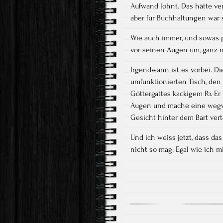
Aufwand lohnt. Das hätte ve
aber für Buchhaltungen war si
Wie auch immer, und sowas p
vor seinen Augen um, ganz na
Irgendwann ist es vorbei. D
umfunktionierten Tisch, den 
Göttergattes kackigem Po. Er
Augen und mache eine wegwe
Gesicht hinter dem Bart verte
Und ich weiss jetzt, dass da
nicht so mag. Egal wie ich 