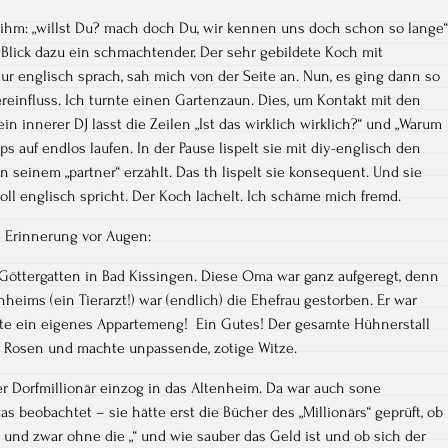
 ihm: „willst Du? mach doch Du, wir kennen uns doch schon so lange“
Blick dazu ein schmachtender. Der sehr gebildete Koch mit
ur englisch sprach, sah mich von der Seite an. Nun, es ging dann so
reinfluss. Ich turnte einen Gartenzaun. Dies, um Kontakt mit den
innerer DJ lässt die Zeilen „Ist das wirklich wirklich?“ und „Warum
ps auf endlos laufen. In der Pause lispelt sie mit diy-englisch den
 seinem „partner“ erzählt. Das th lispelt sie konsequent. Und sie
toll englisch spricht. Der Koch lächelt. Ich schäme mich fremd.
e Erinnerung vor Augen:
öttergatten in Bad Kissingen. Diese Oma war ganz aufgeregt, denn
nheims (ein Tierarzt!) war (endlich) die Ehefrau gestorben. Er war
atte ein eigenes Appartemeng! Ein Gutes! Der gesamte Hühnerstall
h Rosen und machte unpassende, zotige Witze.
r Dorfmillionär einzog in das Altenheim. Da war auch sone
 beobachtet – sie hätte erst die Bücher des „Millionärs“ geprüft, ob
t, und zwar ohne die „“ und wie sauber das Geld ist und ob sich der