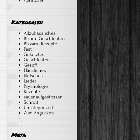
April 2014
Ach
Omi,
oj,
Kategorien
Grossmami,
ich
Allzuhäusliches
Bizarre Geschichten
dachte
Bizzarre Rezepte
so
Fest
an
Gekotztes
Geschichten
Euch….
Gesöff
Häusliches
jüdisches
Lieder
Psychologie
Rezepte
sauer aufgestossen
Schrott
Uncategorized
Zum Angucken
Meta