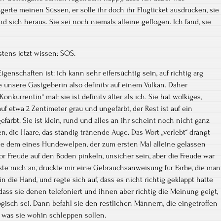
agerte meinen Süssen, er solle ihr doch ihr Flugticket ausdrucken, sie
d sich heraus. Sie sei noch niemals alleine geflogen. Ich fand, sie
stens jetzt wissen: SOS.
genschaften ist: ich kann sehr eifersüchtig sein, auf richtig arg
e unsere Gastgeberin also definitv auf einem Vulkan. Daher
nkurrentin“ mal: sie ist definitv älter als ich. Sie hat wolkiges,
uf etwa 2 Zentimeter grau und ungefärbt, der Rest ist auf ein
färbt. Sie ist klein, rund und alles an ihr scheint noch nicht ganz
en, die Haare, das ständig tränende Auge. Das Wort „verlebt“ drängt
elte dem eines Hundewelpen, der zum ersten Mal alleine gelassen
r Freude auf den Boden pinkeln, unsicher sein, aber die Freude war
inste mich an, drückte mir eine Gebrauchsanweisung für Farbe, die man
n die Hand, und regte sich auf, dass es nicht richtig geklappt hatte
ass sie denen telefoniert und ihnen aber richtig die Meinung geigt,
gisch sei. Dann befahl sie den restlichen Männern, die eingetroffen
 was sie wohin schleppen sollen.