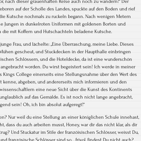
vor, nach dieser grauenhaften Reise auch noch zu wandern!“ Der
eboren auf der Scholle des Landes, spuckte auf den Boden und rief
f die Kutsche nochmals zu ruckeln begann. Nach wenigen Metern
ine Jungen in dunkelroten Uniformen mit goldenen Borten und
en die mit Koffern und Hutschachteln beladene Kutsche.
unge Frau, und lächelte: „Eine Überraschung, meine Liebe. Dieses
 Mühen gescheut, und Stuckdecken in der Haupthalle einbringen
ösischen Schlössern, und die Hoteldecke, da ist eine wunderschön
 angebracht worden. Du wirst begeistert sein! Ich werde in meiner
s Kings College einerseits eine Stellungsnahme über den Wert des
t kenne, abgeben, und andererseits mich informieren und den
rwissenschaftlern eine neue Sicht über die Kunst des Kontinents
unglaublich auf das Gemälde. Es ist noch nicht lange angebracht,
gend sein! Oh, ich bin absolut aufgeregt!“
iten? Nur weil du eine Stellung an einer königlichen Schule innehast,
, dass du auch arbeiten musst, Honey, war dir das nicht klar, als dir
trug? Und Stuckatur im Stile der franzöisischen Schlösser, weisst Du,
 und französische Schlösser sind so….frivol, findest Du nicht auch?