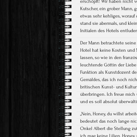
erschöpft! Wir haben nicht 
Kutscher, ein grober Mann, g
etwas sehr kehliges, worau
stand sie abermals, und kle
Initialen des Hotels entlud
Der Mann betrachtete seine j
Hotel hat keine Kosten und
lassen, so wie in den franz
leuchtende Göttin der Liebe
Funktion als Kunstdozent de
Gemäldes, das ich noch nich
britischen Kunst- und Kultu
überbringen. Ich freue mich 
und es soll absolut überwälti
„Nein, Honey, du willst arbe
bedeutet das noch lange nicht
Onkel Albert die Stellung zu
ich mag keine Lilien, Honey,