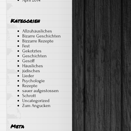
April 2014
Kategorien
Allzuhäusliches
Bizarre Geschichten
Bizzarre Rezepte
Fest
Gekotztes
Geschichten
Gesöff
Häusliches
jüdisches
Lieder
Psychologie
Rezepte
sauer aufgestossen
Schrott
Uncategorized
Zum Angucken
Meta