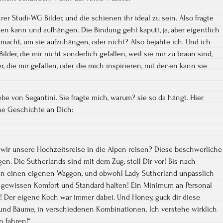
er Studi-WG Bilder, und die schienen ihr ideal zu sein. Also fragte
en kann und aufhängen. Die Bindung geht kaputt, ja, aber eigentlich
macht, um sie aufzuhängen, oder nicht? Also bejahte ich. Und ich
lder, die mir nicht sonderlich gefallen, weil sie mir zu braun sind,
der, die mir gefallen, oder die mich inspirieren, mit denen kann sie
ebe von Segantini. Sie fragte mich, warum? sie so da hängt. Hier
ne Geschichte an Dich:
ir unsere Hochzeitsreise in die Alpen reisen? Diese beschwerliche
gen. Die Sutherlands sind mit dem Zug, stell Dir vor! Bis nach
ten einen eigenen Waggon, und obwohl Lady Sutherland unpässlich
 gewissen Komfort und Standard halten! Ein Minimum an Personal
t! Der eigene Koch war immer dabei. Und Honey, guck dir diese
 und Bäume, in verschiedenen Kombinationen. Ich verstehe wirklich
n fahren!“