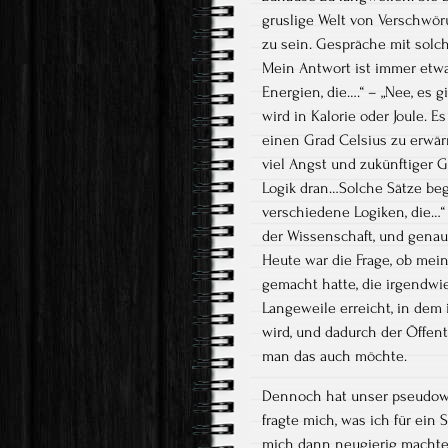
gruslige Welt von Verschwör
zu sein. Gespräche mit solc
Mein Antwort ist immer etwa
Energien, die….“ – „Nee, es g
wird in Kalorie oder Joule. E
einen Grad Celsius zu erwä
viel Angst und zukünftiger 
Logik dran…Solche Sätze begi
verschiedene Logiken, die…“ 
der Wissenschaft, und genau
Heute war die Frage, ob me
gemacht hatte, die irgendwi
Langeweile erreicht, in dem 
wird, und dadurch der Öffen
man das auch möchte.
Dennoch hat unser pseudowis
fragte mich, was ich für ein
mich dann neugierig machte,