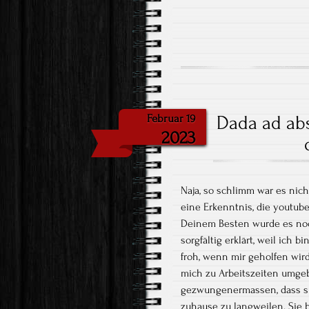
Dada ad ab
Februar 19
2023
Naja, so schlimm war es nic
eine Erkenntnis, die youtube
Deinem Besten wurde es noc
sorgfältig erklärt, weil ich 
froh, wenn mir geholfen wi
mich zu Arbeitszeiten umgeb
gezwungenermassen, dass s
zuhause zu langweilen. Sie 