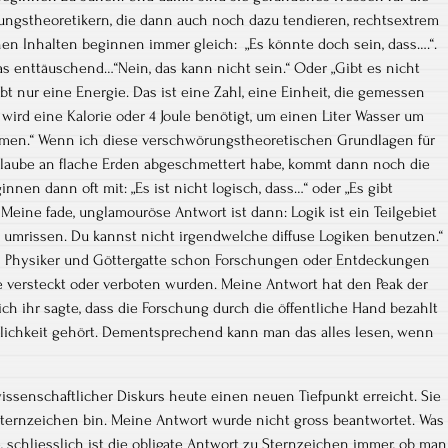
ungstheoretikern, die dann auch noch dazu tendieren, rechtsextrem
hen Inhalten beginnen immer gleich: „Es könnte doch sein, dass….“.
s enttäuschend…“Nein, das kann nicht sein.“ Oder „Gibt es nicht
ibt nur eine Energie. Das ist eine Zahl, eine Einheit, die gemessen
s wird eine Kalorie oder 4 Joule benötigt, um einen Liter Wasser um
rmen.“ Wenn ich diese verschwörungstheoretischen Grundlagen für
Glaube an flache Erden abgeschmettert habe, kommt dann noch die
nnen dann oft mit: „Es ist nicht logisch, dass…“ oder „Es gibt
Meine fade, unglamouröse Antwort ist dann: Logik ist ein Teilgebiet
 umrissen. Du kannst nicht irgendwelche diffuse Logiken benutzen.“
in Physiker und Göttergatte schon Forschungen oder Entdeckungen
e versteckt oder verboten wurden. Meine Antwort hat den Peak der
ich ihr sagte, dass die Forschung durch die öffentliche Hand bezahlt
tlichkeit gehört. Dementsprechend kann man das alles lesen, wenn
senschaftlicher Diskurs heute einen neuen Tiefpunkt erreicht. Sie
 Sternzeichen bin. Meine Antwort wurde nicht gross beantwortet. Was
 schliesslich ist die obligate Antwort zu Sternzeichen immer, ob man