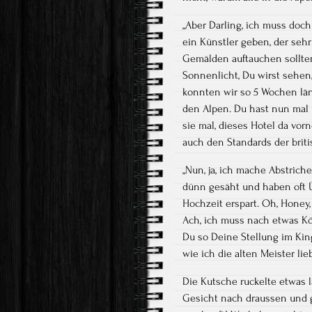
„Aber Darling, ich muss doch
ein Künstler geben, der seh
Gemälden auftauchen sollte
Sonnenlicht, Du wirst sehen,
konnten wir so 5 Wochen lä
den Alpen. Du hast nun mal u
sie mal, dieses Hotel da vor
auch den Standards der brit
„Nun, ja, ich mache Abstric
dünn gesäht und haben oft Ü
Hochzeit erspart. Oh, Honey
Ach, ich muss nach etwas K
Du so Deine Stellung im Ki
wie ich die alten Meister lieb
Die Kutsche ruckelte etwas 
Gesicht nach draussen und g