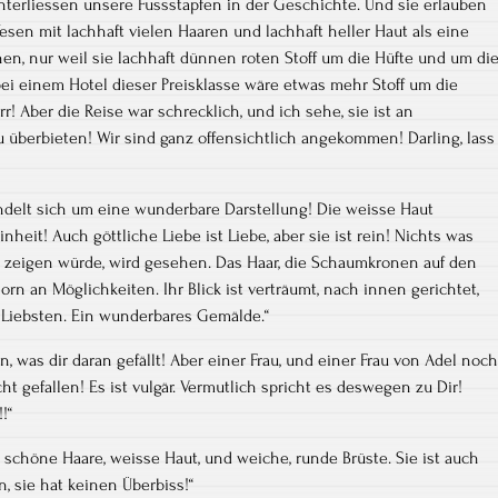
nterliessen unsere Fussstapfen in der Geschichte. Und sie erlauben
Wesen mit lachhaft vielen Haaren und lachhaft heller Haut als eine
en, nur weil sie lachhaft dünnen roten Stoff um die Hüfte und um di
bei einem Hotel dieser Preisklasse wäre etwas mehr Stoff um die
r! Aber die Reise war schrecklich, und ich sehe, sie ist an
 überbieten! Wir sind ganz offensichtlich angekommen! Darling, lass
andelt sich um eine wunderbare Darstellung! Die weisse Haut
nheit! Auch göttliche Liebe ist Liebe, aber sie ist rein! Nichts was
 zeigen würde, wird gesehen. Das Haar, die Schaumkronen auf den
lhorn an Möglichkeiten. Ihr Blick ist verträumt, nach innen gerichtet,
n Liebsten. Ein wunderbares Gemälde.“
n, was dir daran gefällt! Aber einer Frau, und einer Frau von Adel noch
ht gefallen! Es ist vulgär. Vermutlich spricht es deswegen zu Dir!
!“
at schöne Haare, weisse Haut, und weiche, runde Brüste. Sie ist auch
n, sie hat keinen Überbiss!“