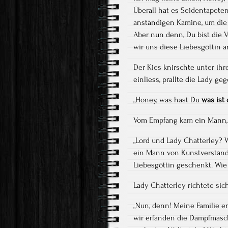
Überall hat es Seidentapeten
anständigen Kamine, um die 
Aber nun denn, Du bist die 
wir uns diese Liebesgöttin a
Der Kies knirschte unter ihre
einliess, prallte die Lady g
„Honey, was hast Du
was ist
Vom Empfang kam ein Mann, 
„Lord und Lady Chatterley? W
ein Mann von Kunstverständn
Liebesgöttin geschenkt. Wie 
Lady Chatterley richtete sic
„Nun, denn! Meine Familie er
wir erfanden die Dampfmasch