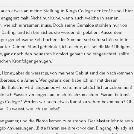
 auch etwas an meine Stellung in Kings College denken! Es soll hier
r engagiert malt. Nicht nur Kühe, wenn auch welche in seinen
n, wie ich einräumen muss. Doch seine Gemälde strahlen nur von
 Darling, und ich bin sicher, sie werden dir gefallen. Ausserdem
nger gemeinsame Zeit buchen, der Sommer soll sehr schön sein in
nter Deinem Stand geheiratet, ich dachte, das sei dir klar! Übrigens,
ne, ganz nach den neuesten Komfort gebaut und eingerichtet, sollte
ischen Kronfolger genügen.“
he, Honey, aber du weisst ja, von meinem Geblüt sind die Nachkommen
berbiss, die Armen. Wenigstens den habe ich mir mit dieser
, die Kutsche wird langsamer, wir scheinen tatsächlich anzukommen!
ölnisch Wasser verlangen, um mich frischzumachen! Warum betonst
ngs College? Werden wir noch etwas Kunst zu sehen bekommen? Oh,
e. Du weisst, wie ich sie liebe!“
langsamer, und die Pferde kamen zum stehen. Der Master lehnte sein
ab Anweisungen: „Bitte fahren sie direkt vor den Eingang, Mylady ist