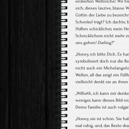
eroberten Weltreiche! Wir hi
sich, dieses laszive, blasse 
Göttin der Liebe zu bezeichn
Schenkel trägt? Ich dachte, 
Hüften schicklicher, mein Her
Schrecklichem nicht mehr zu
uns gehen! Darling?“
„Honey, ich bitte Dich. Es h
symbolisiert doch nur die Rei
nicht auch ein Michelangelo
Wellen, all das zeigt ein Fül
vielleicht denkt sie an ihre
„Wilforth, ich kann mir denke
weniger, kann dieses Bild nic
Deine Familie ist auch vulgär!
„Honey, sie ist schön. Sie h
mal ruhig, und, das Beste dra