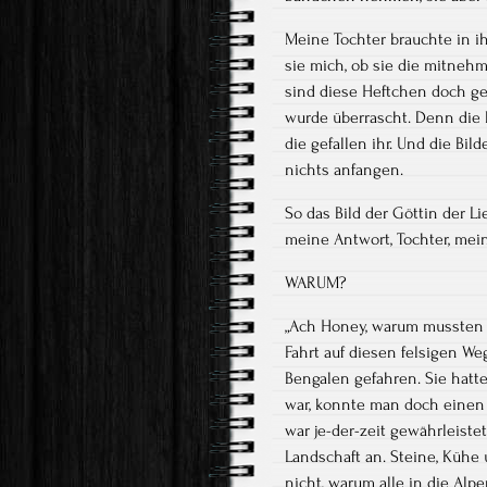
Meine Tochter brauchte in ihr
sie mich, ob sie die mitnehm
sind diese Heftchen doch ge
wurde überrascht. Denn die Bi
die gefallen ihr. Und die Bil
nichts anfangen.
So das Bild der Göttin der Li
meine Antwort, Tochter, mei
WARUM?
„Ach Honey, warum mussten w
Fahrt auf diesen felsigen We
Bengalen gefahren. Sie hat
war, konnte man doch einen
war je-der-zeit gewährleiste
Landschaft an. Steine, Kühe
nicht, warum alle in die Alpe