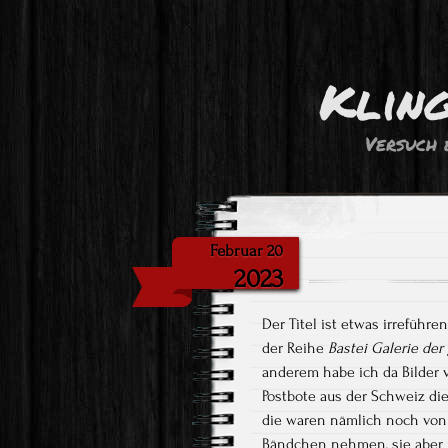
Klin
Versuch 
Februar 20
2023
Der Titel ist etwas irreführ
der Reihe
Bastei Galerie der
anderem habe ich da Bilder vo
Postbote aus der Schweiz die
die waren nämlich noch von s
Bändchen nehmen, sie aber 