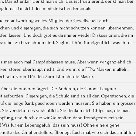
n. Das ist unfair. Denkt man sich. Das ist frustrierend, denkt man bei
hlag in das Gesicht des medizinischen Personals.
d verantwortungsvolles Mitglied der Gesellschaft auch
achen und diejenigen, die sich nicht schützen können, übernehmen.
pfen lassen. Und doch gibt es da immer wieder Diskussionen, die im
makaber zu bezeichnen sind. Sagt mal, hört ihr eigentlich, was ihr da
ss man auch mal Dampf ablassen muss. Aber wenn wir ganz ehrlich
ken stören überhaupt nicht. Und wenn die FFP-2 Masken müffeln,
chseln. Grund für den Zorn ist nicht die Maske.
h über die Anderen ärgert. Die Anderen, die Corona-Leugner.
st aufbürden. Diejenigen, die Schuld sind an all den Operationen, die
uf die lange Bank geschoben werden müssen. Sie haben ein grosses
. Sie verziehen es verächtlich. Sie denken sich Chips aus, die man
 Impfung, und durch die wir Geimpften dann fremdgesteuert sein
ip! Was für ein Lebensgefühl das sein muss! Ohne eine eigene
onette des Chipherstellers. Überlegt Euch mal, wie sich das anfühlen