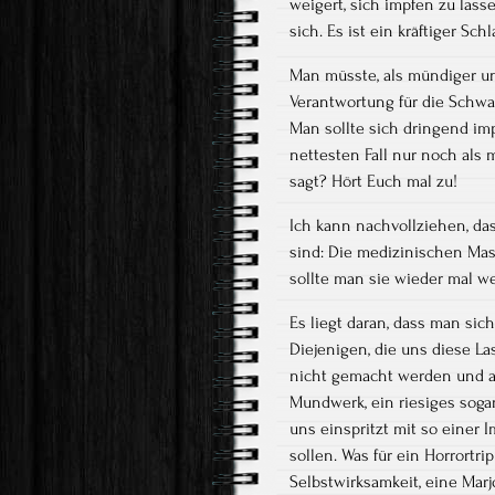
weigert, sich impfen zu lasse
sich. Es ist ein kräftiger Sc
Man müsste, als mündiger un
Verantwortung für die Schw
Man sollte sich dringend im
nettesten Fall nur noch als 
sagt? Hört Euch mal zu!
Ich kann nachvollziehen, da
sind: Die medizinischen Mas
sollte man sie wieder mal we
Es liegt daran, dass man sic
Diejenigen, die uns diese La
nicht gemacht werden und a
Mundwerk, ein riesiges sogar
uns einspritzt mit so einer
sollen. Was für ein Horrortr
Selbstwirksamkeit, eine Marj