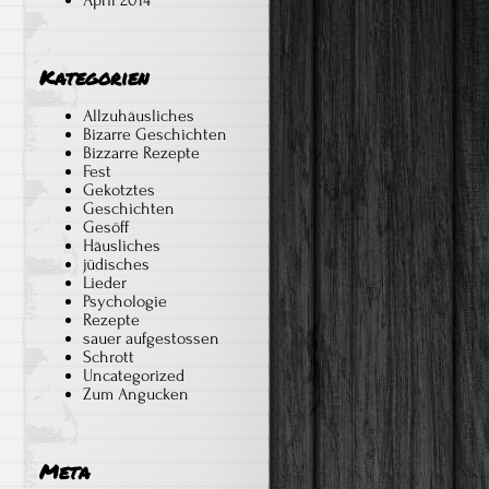
April 2014
Kategorien
Allzuhäusliches
Bizarre Geschichten
Bizzarre Rezepte
Fest
Gekotztes
Geschichten
Gesöff
Häusliches
jüdisches
Lieder
Psychologie
Rezepte
sauer aufgestossen
Schrott
Uncategorized
Zum Angucken
Meta