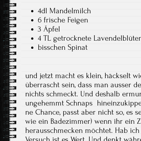
4dl Mandelmilch
6 frische Feigen
3 Äpfel
4 TL getrocknete Lavendelblüte
bisschen Spinat
und jetzt macht es klein, häckselt w
überrascht sein, dass man ausser
nichts schmeckt. Und deshalb ermunt
ungehemmt Schnaps hineinzukippen, (
ne Chance, passt aber nicht so, es se
wie ein Badezimmer) wenn ihr ein 
herausschmecken möchtet. Hab ich 
Versuch ist es Wert. Und denkt wäh