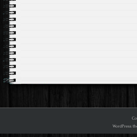
Cop
WordPress th