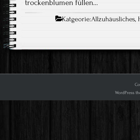
trockenblumen füllen…
Katgeorie:
Allzuhäusliches
,
Cop
WordPress th