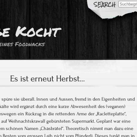
Search
for:
ge Kocht
eines Foodhacks
Es ist erneut Herbst…
h spüre sie überall. Innen und Aussen, fremd in den Eigenheiten und
tkälte wird ergänzt durch eine kurze Abwesenheit des (veganen)
eswegen ein Rückzug in die rettenden Arme der „Racletteplatte“,
n, auf Weihnachtskrawall gebürsteten Supermarkt. Geplant war eine
 dem schönen Namen „Chäsbrätel“. Theoretisch nimmt man dazu eine
 Besten vom grossen Laib, nicht vom Pfünderli. Dieses tunkt man in