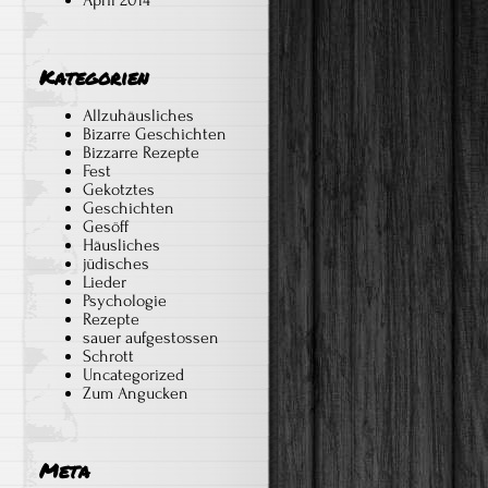
April 2014
Kategorien
Allzuhäusliches
Bizarre Geschichten
Bizzarre Rezepte
Fest
Gekotztes
Geschichten
Gesöff
Häusliches
jüdisches
Lieder
Psychologie
Rezepte
sauer aufgestossen
Schrott
Uncategorized
Zum Angucken
Meta