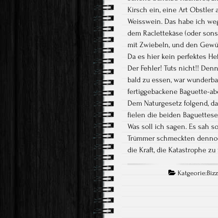
Kirsch ein, eine Art Obstler
Weisswein. Das habe ich we
dem Raclettekäse (oder son
mit Zwiebeln, und den Gewü
Da es hier kein perfektes He
Der Fehler! Tuts nicht!! Den
bald zu essen, war wunderba
fertiggebackene Baguette-ab
Dem Naturgesetz folgend, da
fielen die beiden Baguettese
Was soll ich sagen. Es sah so
Trümmer schmeckten dennoch 
die Kraft, die Katastrophe zu 
Katgeorie:
Biz