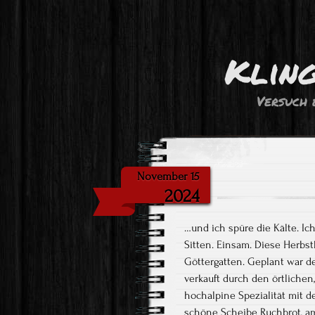
Klin
Versuch 
November 15
2024
…und ich spüre die Kälte. Ic
Sitten. Einsam. Diese Herbs
Göttergatten. Geplant war d
verkauft durch den örtliche
hochalpine Spezialität mit
schöne Scheibe Ruchbrot, am