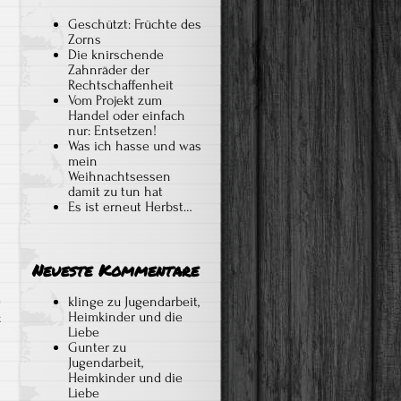
Geschützt: Früchte des
Zorns
Die knirschende
Zahnräder der
Rechtschaffenheit
Vom Projekt zum
Handel oder einfach
nur: Entsetzen!
Was ich hasse und was
mein
Weihnachtsessen
damit zu tun hat
Es ist erneut Herbst…
Neueste Kommentare
klinge
zu
Jugendarbeit,
Heimkinder und die
für
t
Liebe
Es
Gunter
zu
ist
Jugendarbeit,
Heimkinder und die
erneut
Liebe