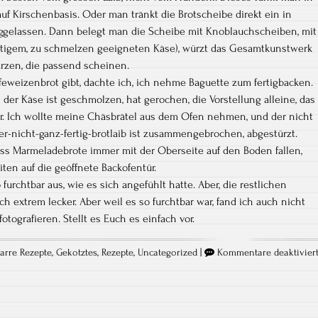
 auf Kirschenbasis. Oder man tränkt die Brotscheibe direkt ein in
ggelassen. Dann belegt man die Scheibe mit Knoblauchscheiben, mit
stigem, zu schmelzen geeigneten Käse), würzt das Gesamtkunstwerk
rzen, die passend scheinen.
feweizenbrot gibt, dachte ich, ich nehme Baguette zum fertigbacken.
n der Käse ist geschmolzen, hat gerochen, die Vorstellung alleine, das
r. Ich wollte meine Chäsbrätel aus dem Ofen nehmen, und der nicht
er-nicht-ganz-fertig-brotlaib ist zusammengebrochen, abgestürzt.
ss Marmeladebrote immer mit der Oberseite auf den Boden fallen,
iten auf die geöffnete Backofentür.
 furchtbar aus, wie es sich angefühlt hatte. Aber, die restlichen
extrem lecker. Aber weil es so furchtbar war, fand ich auch nicht
fotografieren. Stellt es Euch es einfach vor.
zarre Rezepte
,
Gekotztes
,
Rezepte
,
Uncategorized
|
Kommentare deaktivier