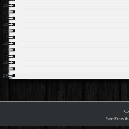
Cop
WordPress th