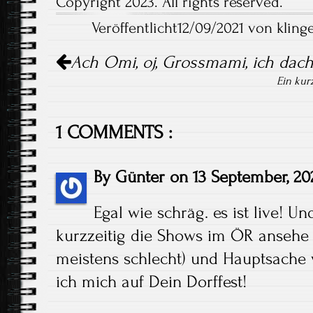
Copyright 2023. All rights reserved.
Veröffentlicht12/09/2021 von klinge
Artikel-
Ach Omi, oj, Grossmami, ich dach
Navigation
Ein kur
1 COMMENTS :
By
Günter
on
13 September, 20
Egal wie schräg. es ist live! 
kurzzeitig die Shows im ÖR ansehe 
meistens schlecht) und Hauptsache 
ich mich auf Dein Dorffest!