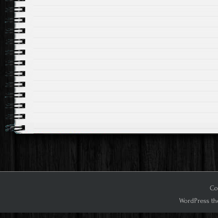
Cop
WordPress th