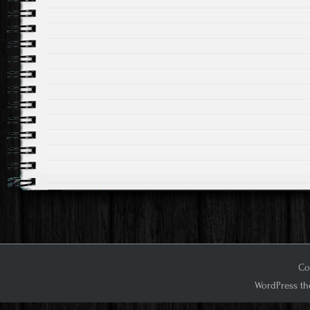
Cop
WordPress th