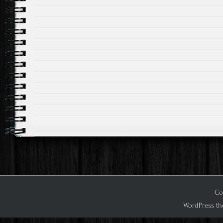
Cop
WordPress th