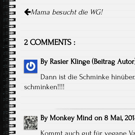
Artikel-
Mama besucht die WG!
Navigation
2 COMMENTS :
By
Rasier Klinge
(Beitrag Autor
Dann ist die Schminke hinüber.
schminken!!!!
By
Monkey Mind
on
8 Mai, 201
Kommt auch gut für vegane V